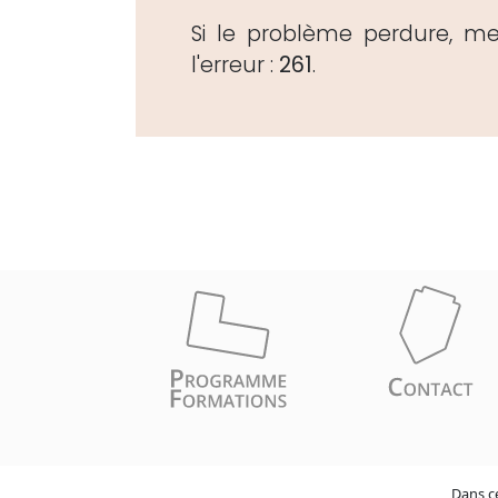
Si le problème perdure, m
l'erreur :
261
.
Dans ce