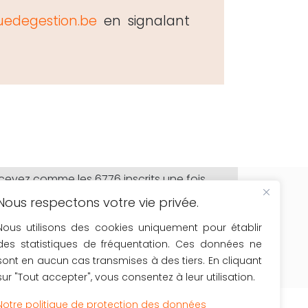
edegestion.be
en signalant
cevez comme les 6776 inscrits une fois
r mois
Nous respectons votre vie privée.
les actualités du secteur
le calendrier de nos formations
Nous utilisons des cookies uniquement pour établir
les nouveaux outils à votre disposition
des statistiques de fréquentation. Ces données ne
sont en aucun cas transmises à des tiers. En cliquant
OK
sur "Tout accepter", vous consentez à leur utilisation.
Notre politique de protection des données
 (m/f/x)