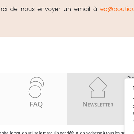
erci de nous envoyer un email à
ec@boutiqu
Re
pa
- 
- 
- 
 site, lorsqu'on utilise le masculin par défaut, on s'adresse à tous les genres