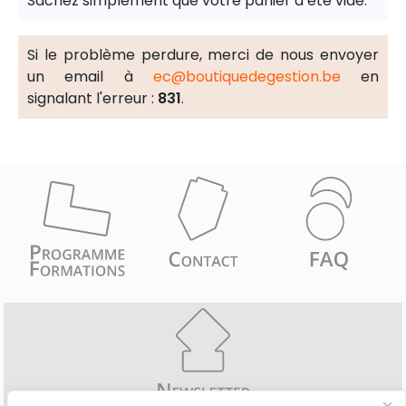
Sachez simplement que votre panier a été vidé.
Si le problème perdure, merci de nous envoyer
un email à
ec@boutiquedegestion.be
en
signalant l'erreur :
831
.