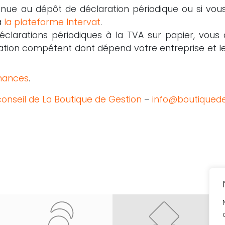
tenue au dépôt de déclaration périodique ou si vou
a
la plateforme Intervat
.
déclarations périodiques à la TVA sur papier, vou
ation compétent dont dépend votre entreprise et l
Finances
.
conseil de La Boutique de Gestion
–
info@boutiquede
Re
pa