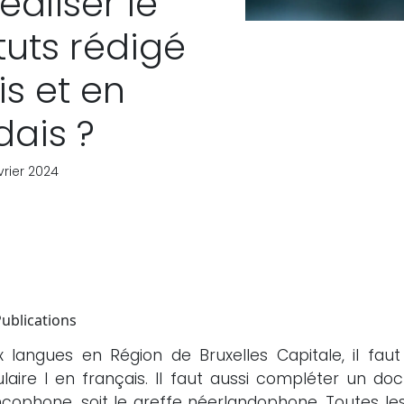
aliser le
tuts rédigé
is et en
dais ?
vrier 2024
Publications
langues en Région de Bruxelles Capitale, il faut
laire I en français. Il faut aussi compléter un 
rancophone, soit le greffe néerlandophone. Toutes le