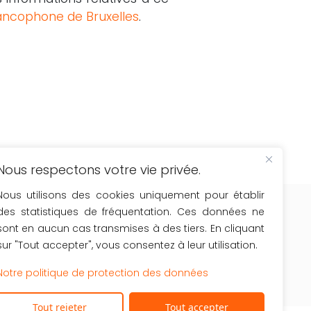
francophone de Bruxelles
.
Nous respectons votre vie privée.
cevez comme les 6776 inscrits une fois
Nous utilisons des cookies uniquement pour établir
r mois
des statistiques de fréquentation. Ces données ne
les actualités du secteur
sont en aucun cas transmises à des tiers. En cliquant
le calendrier de nos formations
sur "Tout accepter", vous consentez à leur utilisation.
les nouveaux outils à votre disposition
Notre politique de protection des données
OK
Tout rejeter
Tout accepter