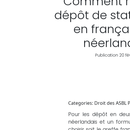
Comment ré
dépôt de sta
en frança
néerlan
Publication 20 fé
Categories: Droit des ASBL 
Pour les dépôt en deux 
néerlandais et un formu
choisir soit le greffe f