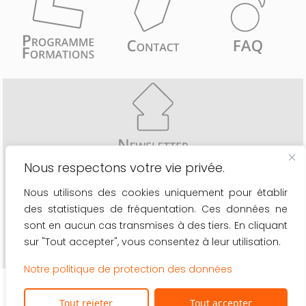
Nous respectons votre vie privée.
Recevez comme les 6776 inscrits une fois par mois
Nous utilisons des cookies uniquement pour établir
- les actualités du secteur
des statistiques de fréquentation. Ces données ne
- le calendrier de nos formations
- les nouveaux outils à votre disposition
sont en aucun cas transmises à des tiers. En cliquant
sur "Tout accepter", vous consentez à leur utilisation.
OK
Notre politique de protection des données
Dans ce site, lorsqu'on utilise le masculin par défaut, on s'adresse à tous les genres (m/f/x)
©2026 La Boutique de Gestion asbl ·
Protection des données
·
Se désinscrire de notre
Tout rejeter
Tout accepter
newsletter
· Nos réseaux sociaux