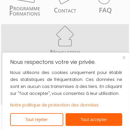
Nous respectons votre vie privée.
Recevez comme les 6776 inscrits une fois par mois
Nous utilisons des cookies uniquement pour établir
- les actualités du secteur
des statistiques de fréquentation. Ces données ne
- le calendrier de nos formations
- les nouveaux outils à votre disposition
sont en aucun cas transmises à des tiers. En cliquant
sur "Tout accepter", vous consentez à leur utilisation.
OK
Notre politique de protection des données
Dans ce site, lorsqu'on utilise le masculin par défaut, on s'adresse à tous les genres (m/f/x)
©2026 La Boutique de Gestion asbl ·
Protection des données
·
Se désinscrire de notre
Tout rejeter
Tout accepter
newsletter
· Nos réseaux sociaux
HOSTING
PRAGMACOM