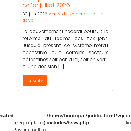
ce 1er juillet 2026
30 juin 2026
Actus du secteur
Droit du
travail
Le gouvernement fédéral poursuit la
réforme du régime des flexi-jobs.
Jusqu’à présent, ce système n’était
accessible qu’à certains secteurs
déterminés soit par la loi, soit en vertu
d’ une décision […]
La suite
ecated
:
/home/boutique/public_html/wp-
o
preg_replace():
includes/kses.php
li
Passing null to