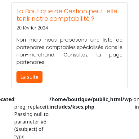
La Boutique de Gestion peut-elle
tenir notre comptabilité ?
20 février 2024
Non mais nous proposons une liste de
partenaires comptables spécialisés dans le
non-marchand. Consultez la page
partenaires.
La suite
ecated
:
/home/boutique/public_html/wp-
o
preg_replace():
includes/kses.php
li
Passing null to
parameter #3
($subject) of
type