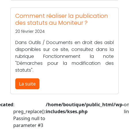
Comment réaliser la publication
des statuts au Moniteur ?
20 février 2024
Dans Outils / Documents en droit des asbl
disponibles sur ce site, consultez dans la
rubrique Fonctionnement la note
"Démarches pour la modification des
statuts".
La suite
ecated
:
/home/boutique/public_html/wp-
o
preg_replace():
includes/kses.php
li
Passing null to
parameter #3