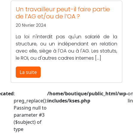
Un travailleur peut-il faire partie
de l’AG et/ou de l’OA ?
20 février 2024
La loi n'interdit pas qu'un salarié de la
structure, ou un indépendant en relation
avec elle, siège à l'OA ou à l'AG. Les statuts,
le ROI, ou d'autres cadres internes […]
La suite
ecated
:
/home/boutique/public_html/wp-
o
preg_replace():
includes/kses.php
li
Passing null to
parameter #3
($subject) of
type