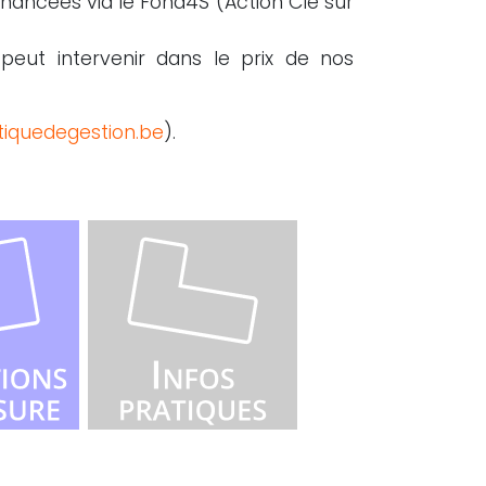
inancées via le Fond4S (Action Clé sur
peut intervenir dans le prix de nos
iquedegestion.be
).