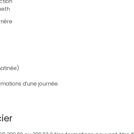
tion
beth
rière
matinée)
rmations d’une journée.
ier