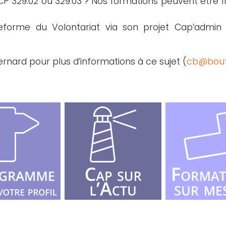
a CP 329.02 ou 329.03 ? Nos formations peuvent être f
eforme du Volontariat via son projet Cap’admin 
ernard pour plus d’informations à ce sujet (
cb@bout