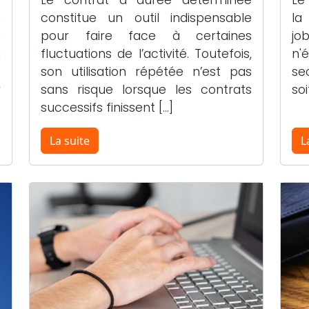
e
constitue un outil indispensable
la
é
pour faire face à certaines
jo
n
fluctuations de l’activité. Toutefois,
n'
t
son utilisation répétée n’est pas
se
r
sans risque lorsque les contrats
soi
successifs finissent […]
La suite
L