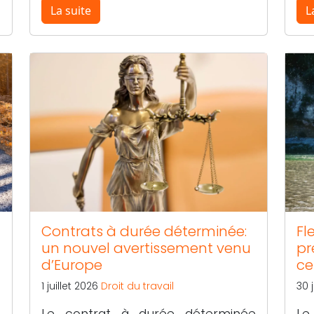
La suite
L
Contrats à durée déterminée:
Fl
un nouvel avertissement venu
pr
d’Europe
ce
1 juillet 2026
Droit du travail
30 
s
Le contrat à durée déterminée
Le