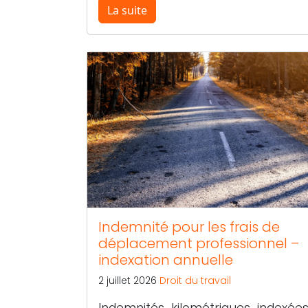
La suite
Indemnité pour les frais de
déplacement professionnel –
indexation annuelle
2 juillet 2026
Droit du travail
Indemnités kilométriques indexée