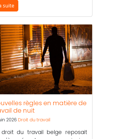
a suite
uvelles règles en matière de
avail de nuit
juin 2026
Droit du travail
 droit du travail belge reposait