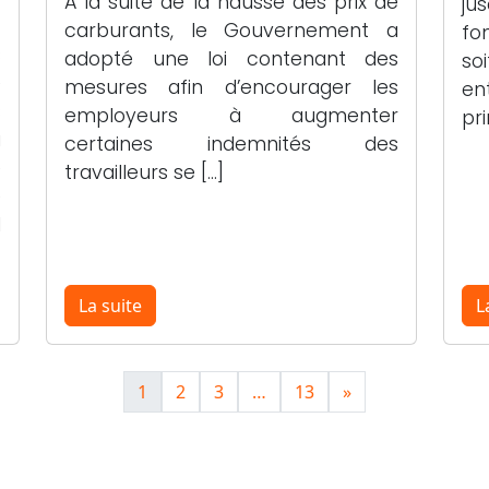
A la suite de la hausse des prix de
ju
carburants, le Gouvernement a
fo
s
adopté une loi contenant des
so
e
mesures afin d’encourager les
en
s
employeurs à augmenter
pri
a
certaines indemnités des
é
travailleurs se […]
e
l
La suite
L
1
2
3
…
13
»