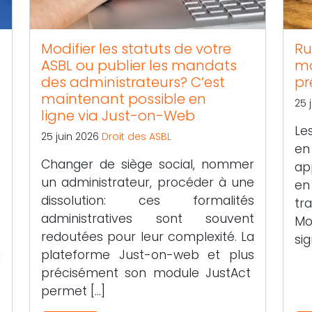
Modifier les statuts de votre
Ru
ASBL ou publier les mandats
mo
des administrateurs? C’est
pr
maintenant possible en
25 
ligne via Just-on-Web
Le
25 juin 2026
Droit des ASBL
e
à
Changer de siège social, nommer
ap
t
un administrateur, procéder à une
en
e
dissolution: ces formalités
tr
s
administratives sont souvent
Mo
e
redoutées pour leur complexité. La
sig
l
plateforme Just-on-web et plus
s
précisément son module JustAct
permet […]