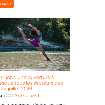
a suite
exi-jobs: une ouverture à
esque tous les secteurs dès
 1er juillet 2026
juin 2026
Droit du travail
 gouvernement fédéral poursuit