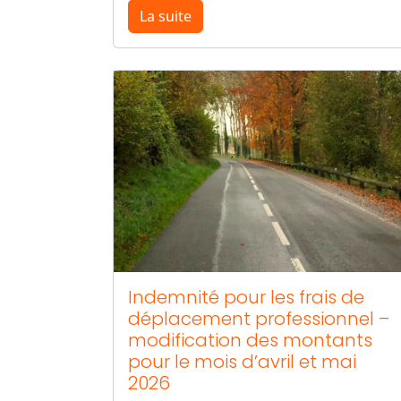
La suite
Indemnité pour les frais de
déplacement professionnel –
modification des montants
pour le mois d’avril et mai
2026