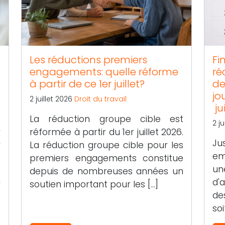
Les réductions premiers
Fi
engagements: quelle réforme
ré
à partir de ce 1er juillet?
de
jo
2 juillet 2026
Droit du travail
ju
t
La réduction groupe cible est
2 j
r
réformée à partir du 1er juillet 2026.
Ju
r
La réduction groupe cible pour les
em
n
premiers engagements constitue
un
t
depuis de nombreuses années un
d'
r
soutien important pour les […]
de
soi