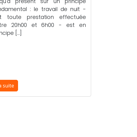
squ'à présent sur un principe
ndamental : le travail de nuit -
it toute prestation effectuée
tre 20h00 et 6h00 - est en
ncipe […]
a suite