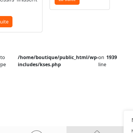
uite
 to
/home/boutique/public_html/wp-
on
1939
ype
includes/kses.php
line
Re