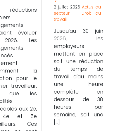
2 juillet 2026
Actus du
 réductions
secteur
Droit du
iers
travail
agements
Jusqu’au 30 juin
aient évoluer
2026, les
2026. Les
employeurs
ngements
mettant en place
oncés
soit une réduction
ernent
du temps de
amment la
travail d’au moins
ction pour le
une heure
er travailleur,
complète en
si que les
dessous de 38
lités
heures par
icables aux 2e,
semaine, soit une
 4e et 5e
[…]
ailleurs. Ces