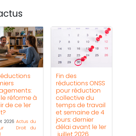
actus
réductions
Fin des
miers
réductions ONSS
agements:
pour réduction
le réforme à
collective du
ir de ce 1er
temps de travail
et?
et semaine de 4
jours: dernier
let 2026
Actus du
délai avant le 1er
ur
Droit du
juillet 2026
l