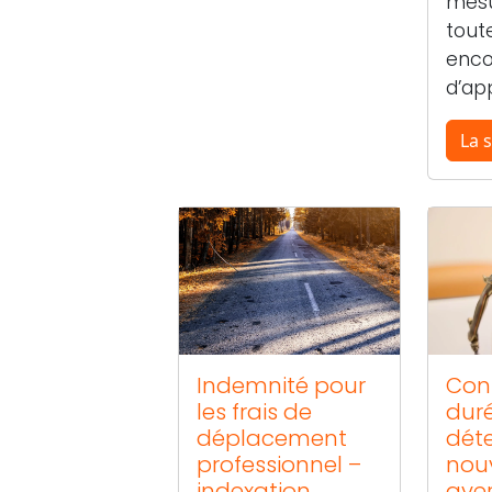
mes
tou
enco
d’app
La s
Indemnité pour
Con
les frais de
dur
déplacement
dét
professionnel –
nou
indexation
ave