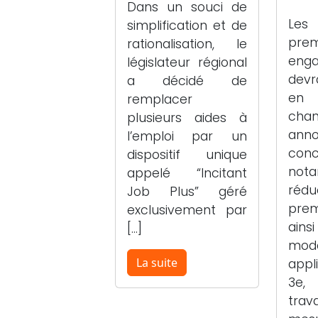
Dans un souci de
Les
simplification et de
prem
rationalisation, le
eng
législateur régional
devr
a décidé de
en 
remplacer
cha
plusieurs aides à
ann
l’emploi par un
conc
dispositif unique
not
appelé “Incitant
rédu
Job Plus” géré
premi
exclusivement par
ain
[…]
moda
La suite
appl
3e,
trav