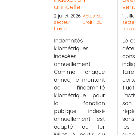
annuelle
ven
2 juillet 2026
Actus du
1 juil
secteur
Droit du
secte
travail
travai
Indemnités
Le c
kilométriques
déte
indexées
cons
annuellement
indi
Comme chaque
fai
année, le montant
cert
de l’indemnité
flu
kilométrique pour
l’act
la fonction
son
publique indexé
répé
annuellement est
sans
adapté au 1er
les
juillet. A partir du
succe