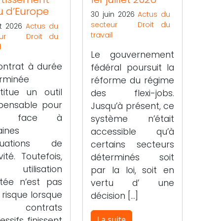
u d’Europe
30 juin 2026
Actus du
secteur
Droit du
let 2026
Actus du
travail
ur
Droit du
l
Le gouvernement
ontrat à durée
fédéral poursuit la
rminée
réforme du régime
titue un outil
des flexi-jobs.
spensable pour
Jusqu’à présent, ce
re face à
système n’était
aines
accessible qu’à
ctuations de
certains secteurs
ivité. Toutefois,
déterminés soit
 utilisation
par la loi, soit en
tée n’est pas
vertu d’ une
 risque lorsque
décision […]
 contrats
La suite
ssifs finissent