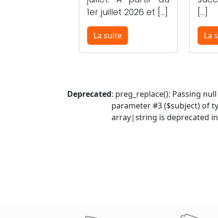
1er juillet 2026 et […]
[…]
La suite
La s
Deprecated
: preg_replace(): Passing null
parameter #3 ($subject) of t
array|string is deprecated in